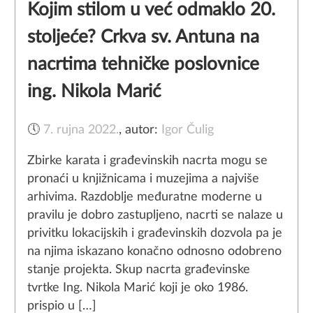
Kojim stilom u već odmaklo 20.
stoljeće? Crkva sv. Antuna na
nacrtima tehničke poslovnice
ing. Nikola Marić
🕔
7. rujna 2022.
,
autor:
Igor Čulig
Zbirke karata i građevinskih nacrta mogu se
pronaći u knjižnicama i muzejima a najviše
arhivima. Razdoblje međuratne moderne u
pravilu je dobro zastupljeno, nacrti se nalaze u
privitku lokacijskih i građevinskih dozvola pa je
na njima iskazano konačno odnosno odobreno
stanje projekta. Skup nacrta građevinske
tvrtke Ing. Nikola Marić koji je oko 1986.
prispio u […]