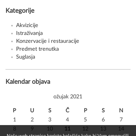
Kategorije
Akvizicije
Istraživanja
Konzervacije i restauracije
Predmet trenutka
Suglasja
Kalendar objava
ožujak 2021
P
U
S
Č
P
S
N
1
2
3
4
5
6
7
8
9
10
11
12
13
14
Naše web stranice koriste kolačiće kako bi Vam omogućili