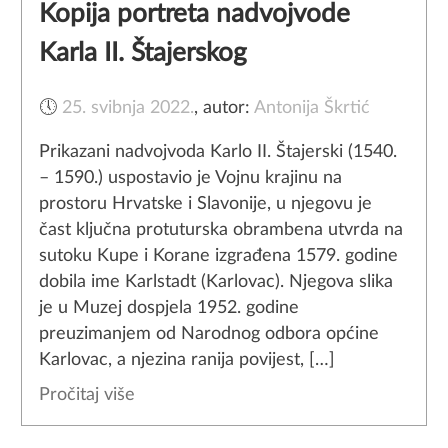
Kopija portreta nadvojvode
Karla II. Štajerskog
🕔
25. svibnja 2022.
,
autor:
Antonija Škrtić
Prikazani nadvojvoda Karlo II. Štajerski (1540.
– 1590.) uspostavio je Vojnu krajinu na
prostoru Hrvatske i Slavonije, u njegovu je
čast ključna protuturska obrambena utvrda na
sutoku Kupe i Korane izgrađena 1579. godine
dobila ime Karlstadt (Karlovac). Njegova slika
je u Muzej dospjela 1952. godine
preuzimanjem od Narodnog odbora općine
Karlovac, a njezina ranija povijest, […]
Pročitaj više