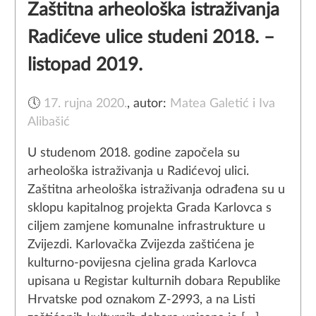
Zaštitna arheološka istraživanja
Radićeve ulice studeni 2018. –
listopad 2019.
🕔
17. rujna 2020.
,
autor:
Matea Galetić i Iva
Alibašić
U studenom 2018. godine započela su
arheološka istraživanja u Radićevoj ulici.
Zaštitna arheološka istraživanja odrađena su u
sklopu kapitalnog projekta Grada Karlovca s
ciljem zamjene komunalne infrastrukture u
Zvijezdi. Karlovačka Zvijezda zaštićena je
kulturno-povijesna cjelina grada Karlovca
upisana u Registar kulturnih dobara Republike
Hrvatske pod oznakom Z-2993, a na Listi