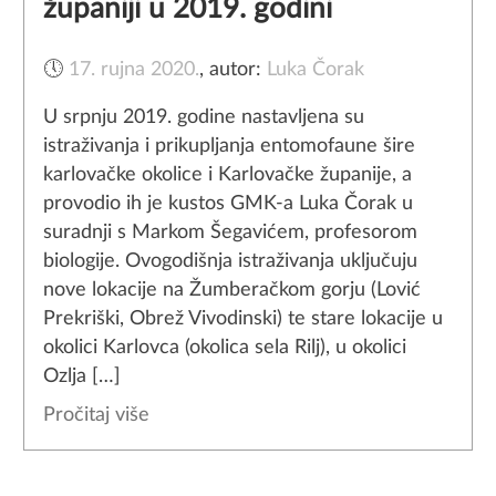
županiji u 2019. godini
🕔
17. rujna 2020.
,
autor:
Luka Čorak
U srpnju 2019. godine nastavljena su
istraživanja i prikupljanja entomofaune šire
karlovačke okolice i Karlovačke županije, a
provodio ih je kustos GMK-a Luka Čorak u
suradnji s Markom Šegavićem, profesorom
biologije. Ovogodišnja istraživanja uključuju
nove lokacije na Žumberačkom gorju (Lović
Prekriški, Obrež Vivodinski) te stare lokacije u
okolici Karlovca (okolica sela Rilj), u okolici
Ozlja […]
Pročitaj više