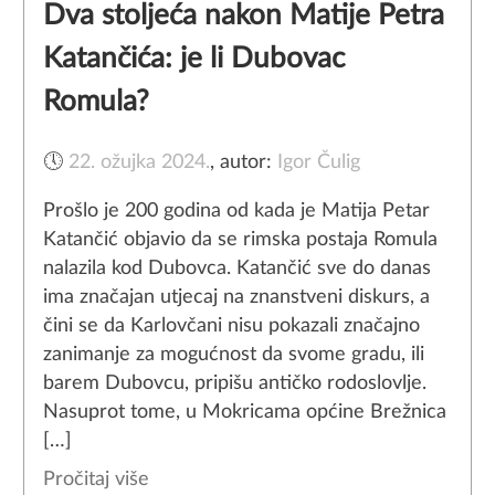
Dva stoljeća nakon Matije Petra
Katančića: je li Dubovac
Romula?
🕔
22. ožujka 2024.
,
autor:
Igor Čulig
Prošlo je 200 godina od kada je Matija Petar
Katančić objavio da se rimska postaja Romula
nalazila kod Dubovca. Katančić sve do danas
ima značajan utjecaj na znanstveni diskurs, a
čini se da Karlovčani nisu pokazali značajno
zanimanje za mogućnost da svome gradu, ili
barem Dubovcu, pripišu antičko rodoslovlje.
Nasuprot tome, u Mokricama općine Brežnica
[…]
Pročitaj više