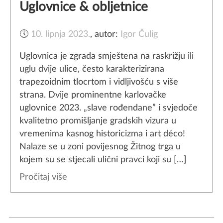
Uglovnice & obljetnice
🕔
10. lipnja 2023.
,
autor:
Igor Čulig
Uglovnica je zgrada smještena na raskrižju ili
uglu dvije ulice, često karakterizirana
trapezoidnim tlocrtom i vidljivošću s više
strana. Dvije prominentne karlovačke
uglovnice 2023. „slave rođendane” i svjedoče
kvalitetno promišljanje gradskih vizura u
vremenima kasnog historicizma i art déco!
Nalaze se u zoni povijesnog Žitnog trga u
kojem su se stjecali ulični pravci koji su […]
Pročitaj više